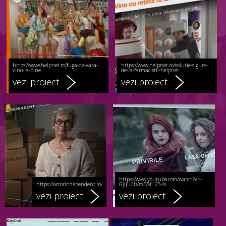
https://www.helpnet.ro/fuga-de-vara-
https://www.helpnet.ro/solutie-sigura-
vino-la-bine
de-la-farmacistii-helpnet
vezi proiect
vezi proiect
https://www.youtube.com/watch?v=-
https://actorindependent.ro/
GjIJu6tVmE&t=254s
vezi proiect
vezi proiect