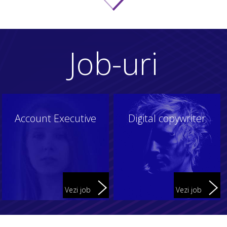
Job-uri
Account Executive
Digital copywriter
Vezi job
Vezi job