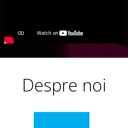
t
i
v
e
Despre noi