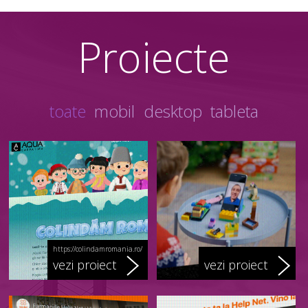
Proiecte
toate
mobil
desktop
tableta
https://colindamromania.ro/
vezi proiect
vezi proiect